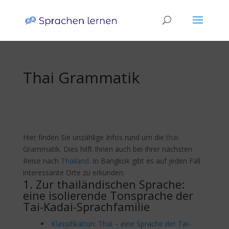
Thai Grammatik
Hier finden Sie unzählige Infos rund um die
thai
Grammatik. Dies hilft Ihnen auch bei Ihrer nächsten
Reise nach
Thailand
. In Bangkok gibt es auf jeden Fall
interessante Orte zu erkunden.
1. Zur thailändischen Sprache:
eine isolierende Tonsprache der
Tai-Kadai-Sprachfamilie
Klassifikation: Thai – eine Sprache der Tai-