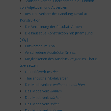
Statische Verben: übernehmen die Funktion
von Adjektiven und Adverbien
Resultat-Verben: die Handlung-Resultat-
Konstruktion
Die Verneinung der Resultat-Verben
Die kausative Konstruktion mit [tham] und
[hây]
Hilfsverben im Thai
Verschiedene Ausdrücke für
sein
Möglichkeiten des Ausdruck
es gibt
ins Thai zu
übersetzen
Das Hilfsverb
werden
Thailändische Modalverben
Die Modalverben
wollen
und
möchten
Das Modalverb
können
Das Modalverb
dürfen
Das Modalverb
sollen
Das Modalverb
müssen