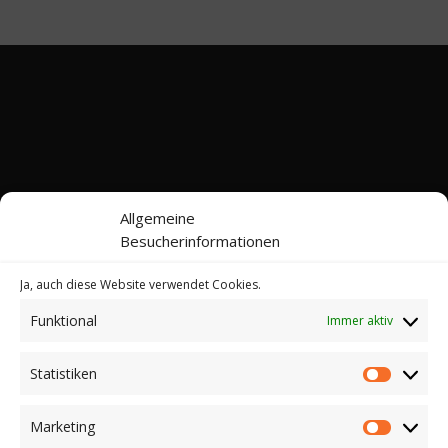
Allgemeine
Besucherinformationen
Ja, auch diese Website verwendet Cookies.
Funktional
Immer aktiv
Kontakt
Impressum
Datenschutz
Cookie-Richtlinie (EU)
Statistiken
Statistik
© 2022-2026 Web24 Consulting AVO UG |
*Werbehinweis: Bei dieser Website handelt es sich
Marketing
Marketi
nicht um einen Online-Shop. Sie können hier keine