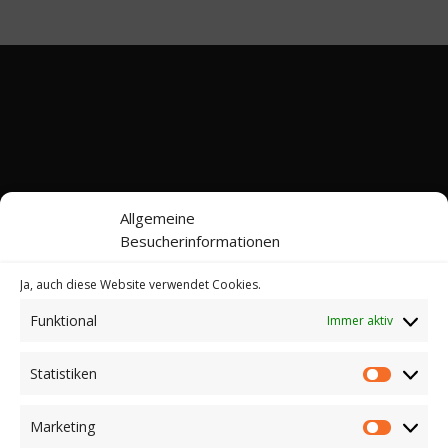
Allgemeine
Besucherinformationen
Ja, auch diese Website verwendet Cookies.
Funktional
Immer aktiv
Kontakt
Impressum
Datenschutz
Cookie-Richtlinie (EU)
Statistiken
Statistik
© 2022-2026 Web24 Consulting AVO UG |
*Werbehinweis: Bei dieser Website handelt es sich
Marketing
Marketi
nicht um einen Online-Shop. Sie können hier keine