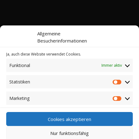
Allgemeine
Besucherinformationen
Ja, auch diese Website verwendet Cookies.
Funktional
Immer aktiv
Kontakt
Impressum
Datenschutz
Cookie-Richtlinie (EU)
Statistiken
Statistik
© 2022-2026 Web24 Consulting AVO UG |
*Werbehinweis: Bei dieser Website handelt es sich
Marketing
Marketi
nicht um einen Online-Shop. Sie können hier keine
Kaufverträge über die dargestellten Artikel abschließen.
Für einen Kauf klicken auf die jeweiligen Links. Dann
Cookies akzeptieren
werden Sie zu den entsprechenden Webseiten der
Verkäufern bzw. deren Online-Shops weitergeleitet.
Nur funktionsfähig