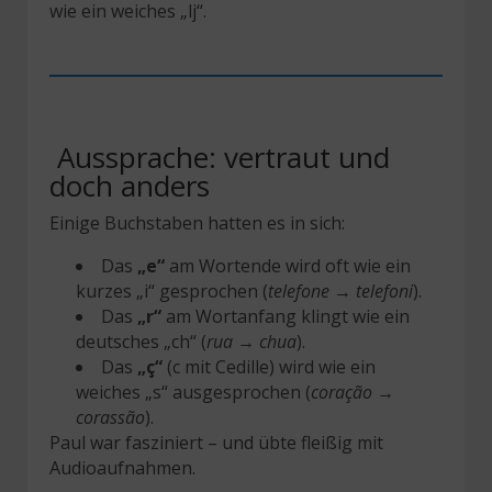
wie ein weiches „lj“.
️ Aussprache: vertraut und
doch anders
Einige Buchstaben hatten es in sich:
Das
„e“
am Wortende wird oft wie ein
kurzes „i“ gesprochen (
telefone
→
telefoni
).
Das
„r“
am Wortanfang klingt wie ein
deutsches „ch“ (
rua
→
chua
).
Das
„ç“
(c mit Cedille) wird wie ein
weiches „s“ ausgesprochen (
coração
→
corassão
).
Paul war fasziniert – und übte fleißig mit
Audioaufnahmen.