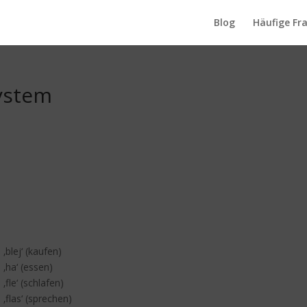
Blog
Häufige Fr
ystem
 ‚blej‘ (kaufen)
 ‚ha‘ (essen)
‚fle‘ (schlafen)
 ‚flas‘ (sprechen)