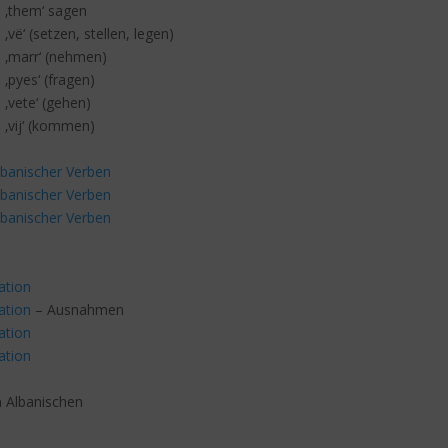
b ‚them‘ sagen
 ‚vë‘ (setzen, stellen, legen)
b ‚marr‘ (nehmen)
 ‚pyes‘ (fragen)
 ‚vete‘ (gehen)
‚vij‘ (kommen)
albanischer Verben
albanischer Verben
albanischer Verben
ation
ation
– Ausnahmen
ation
ation
m Albanischen