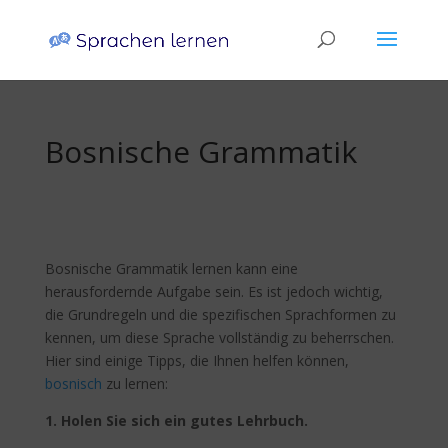
Bosnische Grammatik
Bosnische Grammatik lernen kann eine
herausfordernde Aufgabe sein. Es ist jedoch wichtig,
die Grundregeln und die spezifischen Sprachformen zu
kennen, um diese Sprache vollständig zu beherrschen.
Hier sind einige Tipps, die Ihnen helfen können,
bosnisch
zu lernen:
1. Holen Sie sich ein gutes Lehrbuch.