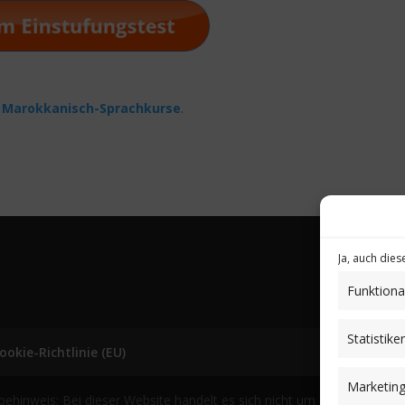
r
Marokkanisch-Sprachkurse
.
Ja, auch die
Funktiona
Statistike
ookie-Richtlinie (EU)
Marketin
nweis: Bei dieser Website handelt es sich nicht um einen Online-Sh