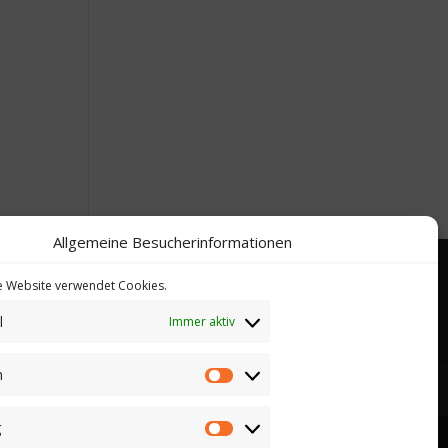
Allgemeine Besucherinformationen
se Website verwendet Cookies.
l
Immer aktiv
n
Statistiken
g
Marketing
op. Sie können hier keine Kaufverträge über die