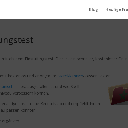
Blog
Häufige Fr
ungstest
e
mittels dem Einstufungstest. Dies ist ein schneller, kostenloser Onlin
damit kostenlos und anonym Ihr
Marokkanisch
-Wissen testen.
kanisch
– Test ausgefallen ist und wie Sie Ihr
iveau verbessern können.
 derzeitige sprachliche Kenntnis ab und empfiehlt Ihnen
eau passen könnten.
e ergänzen.