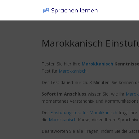
Marokkanisch Einstuf
Testen Sie hier Ihre
Marokkanisch
Kenntniss
Test für
Marokkanisch
.
Der Test dauert nur ca. 3 Minuten. Sie können 
Sofort im Anschluss
wissen Sie, wie Ihr
Marok
momentanes Verständnis- und Kommunikationsn
Der
Einstufungstest für Marokkanisch
fragt Ihre
die
Marokkanisch
Kurse, die zu Ihrem Sprachniv
Beantworten Sie alle Fragen, indem Sie die Sätz