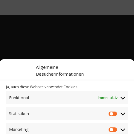
Allgemeine
Besucherinformationen
Ja, auch diese Website verwendet Cookies.
Funktional
Immer aktiv
Kontakt
Impressum
Datenschutz
Cookie-Richtlinie (EU)
Statistiken
Statistik
© 2022-2026 Web24 Consulting AVO UG |
*Werbehinweis: Bei dieser Website handelt es sich
Marketing
Marketi