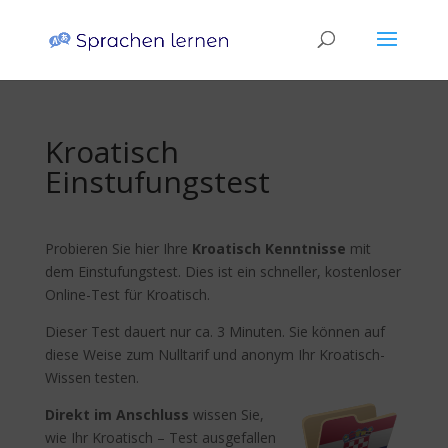
Kroatisch
Einstufungstest
Probieren Sie hier Ihre
Kroatisch Kenntnisse
mit
dem Einstufungstest. Dies ist ein schneller, kostenloser
Online-Test für Kroatisch.
Dieser Test dauert nur ca. 3 Minuten. Sie können auf
diese Weise zum Nulltarif und anonym Ihr Kroatisch-
Wissen testen.
Direkt im Anschluss
wissen Sie,
wie Ihr Kroatisch – Test ausgefallen