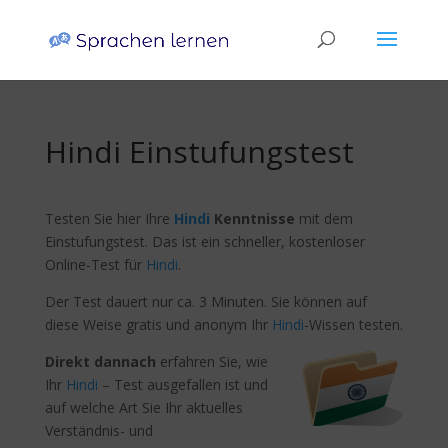
Hindi Einstufungstest
Testen Sie hier Ihre
Hindi
Kenntnisse
mit dem
Einstufungstest. Das ist ein schneller, kostenloser
Online-Test für
Hindi
.
Der Test dauert nur ca. 3 Minuten. Sie können auf
diese Weise gratis und anonym Ihr
Hindi
-Wissen testen.
Direkt dannach
erfahren Sie, wie
Ihr
Hindi
– Test ausgefallen ist und
auf welche Art Sie Ihr aktuelles
Verständnis- und