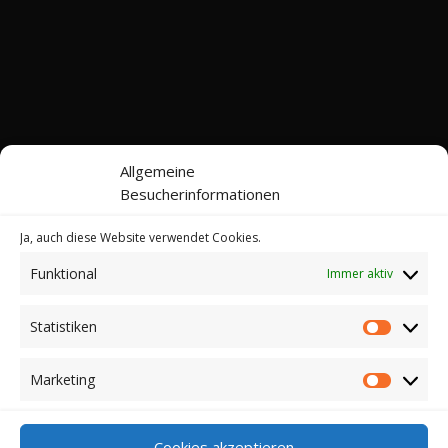
Allgemeine
Besucherinformationen
Ja, auch diese Website verwendet Cookies.
Funktional
Immer aktiv
Kontakt
Impressum
Datenschutz
Cookie-Richtlinie (EU)
Statistiken
Statistik
© 2022-2026 Web24 Consulting AVO UG |
*Werbehinweis: Bei dieser Website handelt es sich
Marketing
Marketi
nicht um einen Online-Shop. Sie können hier keine
Kaufverträge über die dargestellten Artikel abschließen.
Für einen Kauf klicken auf die jeweiligen Links. Dann
Cookies akzeptieren