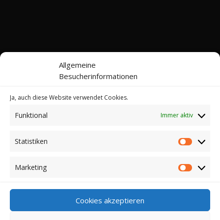
Allgemeine
Besucherinformationen
Ja, auch diese Website verwendet Cookies.
Funktional
Immer aktiv
Kontakt
Impressum
Datenschutz
Cookie-Richtlinie (EU)
Statistiken
Statistik
© 2022-2026 Web24 Consulting AVO UG |
*Werbehinweis: Bei dieser Website handelt es sich
Marketing
Marketi
nicht um einen Online-Shop. Sie können hier keine
Kaufverträge über die dargestellten Artikel abschließen.
Für einen Kauf klicken auf die jeweiligen Links. Dann
Cookies akzeptieren
werden Sie zu den entsprechenden Webseiten der