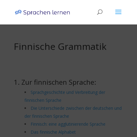
Finnische Grammatik
1. Zur finnischen Sprache:
Sprachgeschichte und Verbreitung der
finnischen Sprache
Die Unterschiede zwischen der deutschen und
der finnischen Sprache
Finnisch: eine agglutinierende Sprache
Das finnische Alphabet