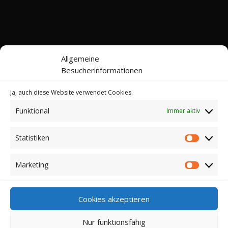
Allgemeine
Besucherinformationen
Ja, auch diese Website verwendet Cookies.
Funktional
Immer aktiv
Kontakt
Impressum
Datenschutz
Cookie-Richtlinie (EU)
Statistiken
Statistik
© 2022-2026 Web24 Consulting AVO UG |
*Werbehinweis: Bei dieser Website handelt es sich
Marketing
Marketi
nicht um einen Online-Shop. Sie können hier keine
Kaufverträge über die dargestellten Artikel abschließen.
Für einen Kauf klicken auf die jeweiligen Links. Dann
Cookies akzeptieren
werden Sie zu den entsprechenden Webseiten der
Verkäufern bzw. deren Online-Shops weitergeleitet.
Nur funktionsfähig