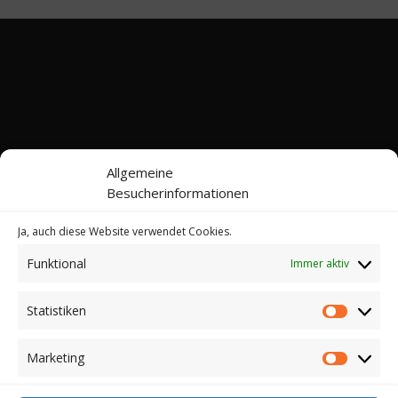
Allgemeine
Besucherinformationen
Ja, auch diese Website verwendet Cookies.
Funktional
Immer aktiv
Kontakt
Impressum
Datenschutz
Cookie-Richtlinie (EU)
Statistiken
Statistik
© 2022-2026 Web24 Consulting AVO UG |
*Werbehinweis: Bei dieser Website handelt es sich
Marketing
Marketi
nicht um einen Online-Shop. Sie können hier keine
Kaufverträge über die dargestellten Artikel abschließen.