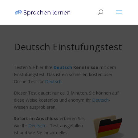
Deutsch Einstufungstest
Testen Sie hier Ihre
Deutsch
Kenntnisse
mit dem
Einstufungstest. Das ist ein schneller, kostenloser
Online-Test für
Deutsch
.
Dieser Test dauert nur ca. 3 Minuten. Sie können auf
diese Weise kostenlos und anonym Ihr
Deutsch
-
Wissen ausprobieren.
Sofort im Anschluss
erfahren Sie,
wie Ihr
Deutsch
– Test ausgefallen
ist und wie Sie Ihr aktuelles