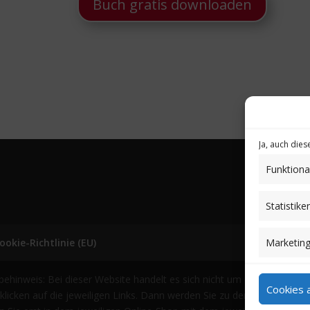
Buch gratis downloaden
Ja, auch die
Funktiona
Statistike
Marketin
ookie-Richtlinie (EU)
nweis: Bei dieser Website handelt es sich nicht um einen Online-Sh
Cookies 
uf klicken auf die jeweiligen Links. Dann werden Sie zu den entsprech