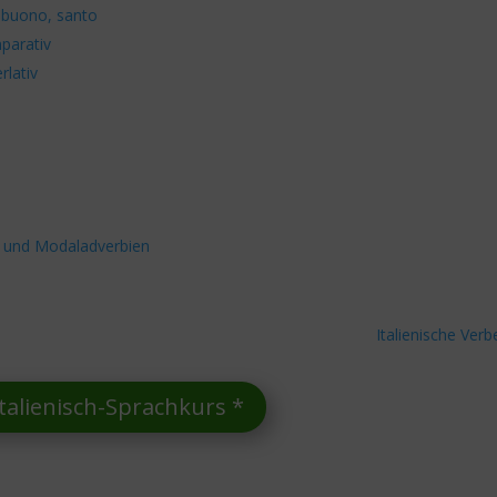
, buono, santo
mparativ
rlativ
l- und Modaladverbien
Italienische Verb
talienisch-Sprachkurs *