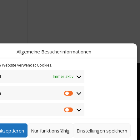
Allgemeine Besucherinformationen
se Website verwendet Cookies.
l
Immer aktiv
n
Statistiken
g
Marketing
op. Sie können hier keine Kaufverträge über die
akzeptieren
Nur funktionsfähig
Einstellungen speichern
enden Webseiten der Verkäufern bzw. deren