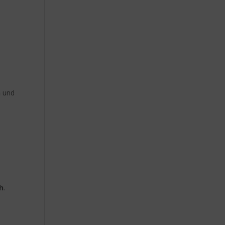
n
und
h
.