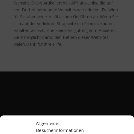
Website. Diese Artikel enthält Affiliate-Links, die auf
von Dritten betriebene Websites weiterleiten. Es fallen
für Sie aber keine zusätzlichen Gebühren an. Wenn Sie
sich auf der verlinkten Shopseite ein Produkt kaufen,
erhalten wir evtl. eine kleine Vergütung vom Anbieter.
Sie ermöglicht damit den Betrieb dieser Websites.
Vielen Dank für Ihre Hilfe.
Allgemeine
Besucherinformationen