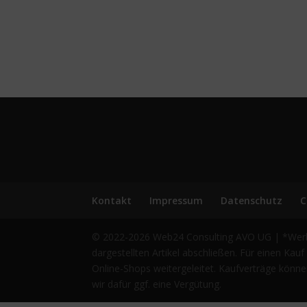
Kontakt
Impressum
Datenschutz
C
© 2022-2026 Web24 Consulting AVO UG | *Werbehi
dargestellten Artikel abschließen. Für einen Ka
Online-Shops weitergeleitet. Kaufverträge könne
wir dafür ggf. eine Vergütung.