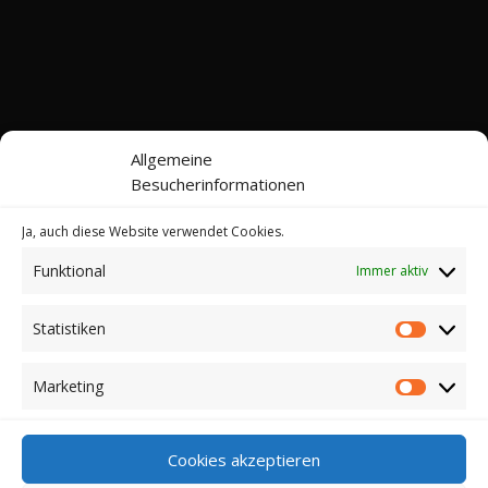
Allgemeine
Besucherinformationen
Ja, auch diese Website verwendet Cookies.
Funktional
Immer aktiv
Kontakt
Impressum
Datenschutz
Cookie-Richtlinie (EU)
Statistiken
Statistik
© 2022-2026 Web24 Consulting AVO UG |
*Werbehinweis: Bei dieser Website handelt es sich
Marketing
Marketi
nicht um einen Online-Shop. Sie können hier keine
Kaufverträge über die dargestellten Artikel abschließen.
Für einen Kauf klicken auf die jeweiligen Links. Dann
Cookies akzeptieren
werden Sie zu den entsprechenden Webseiten der